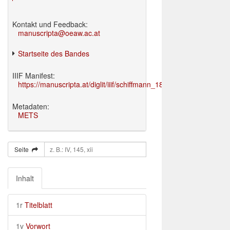
Kontakt und Feedback:
manuscripta@oeaw.ac.at
Startseite des Bandes
IIIF Manifest:
https://manuscripta.at/diglit/iiif/schiffmann_1895/manifest.json
Metadaten:
METS
Seite
Inhalt
1r
Titelblatt
1v
Vorwort