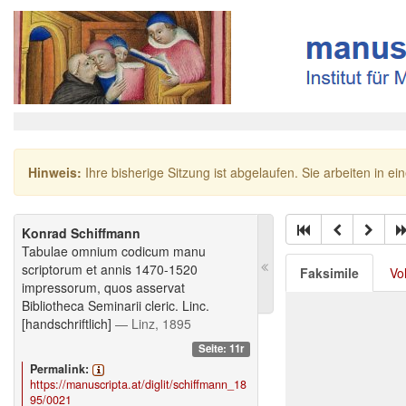
Hinweis:
Ihre bisherige Sitzung ist abgelaufen. Sie arbeiten in ei
Konrad Schiffmann
Tabulae omnium codicum manu
scriptorum et annis 1470-1520
Faksimile
Vo
impressorum, quos asservat
Bibliotheca Seminarii cleric. Linc.
[handschriftlich]
— Linz, 1895
Seite: 11r
Permalink:
https://manuscripta.at/diglit/schiffmann_18
95/0021