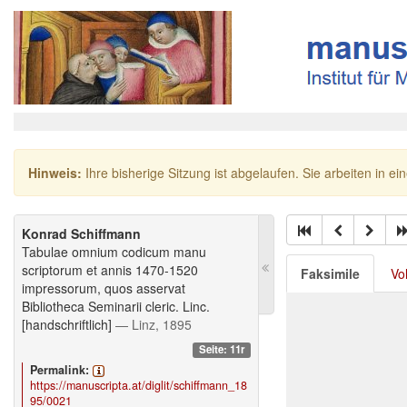
Hinweis:
Ihre bisherige Sitzung ist abgelaufen. Sie arbeiten in ei
Konrad Schiffmann
Tabulae omnium codicum manu
scriptorum et annis 1470-1520
Faksimile
Vo
impressorum, quos asservat
Bibliotheca Seminarii cleric. Linc.
[handschriftlich]
— Linz, 1895
Seite: 11r
Permalink:
https://manuscripta.at/diglit/schiffmann_18
95/0021