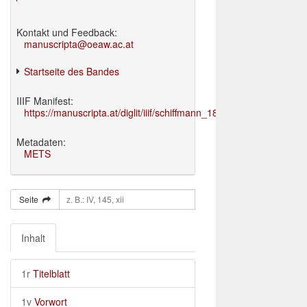
Kontakt und Feedback:
manuscripta@oeaw.ac.at
Startseite des Bandes
IIIF Manifest:
https://manuscripta.at/diglit/iiif/schiffmann_1895/manifest.json
Metadaten:
METS
Seite
Inhalt
1r
Titelblatt
1v
Vorwort