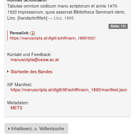
Tabulae omnium codicum manu scriptorum et annis 1470-
1520 impressorum, quos asservat Bibliotheca Seminarii cleric.
Linc. [handschriftlich]
— Linz, 1895
Seite: 11r
Permalink:
https://manuscripta.at/diglit/schiffmann_1895/0021
Kontakt und Feedback:
manuscripta@oeaw.ac.at
Startseite des Bandes
IIIF Manifest:
https://manuscripta.at/diglit/iiif/schiffmann_1895/manifest.json
Metadaten:
METS
Inhaltsverz. u. Volltextsuche