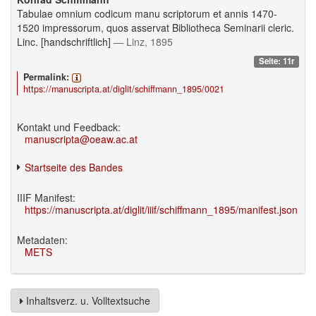
Tabulae omnium codicum manu scriptorum et annis 1470-
1520 impressorum, quos asservat Bibliotheca Seminarii cleric.
Linc. [handschriftlich]
— Linz, 1895
Seite: 11r
Permalink:
https://manuscripta.at/diglit/schiffmann_1895/0021
Kontakt und Feedback:
manuscripta@oeaw.ac.at
Startseite des Bandes
IIIF Manifest:
https://manuscripta.at/diglit/iiif/schiffmann_1895/manifest.json
Metadaten:
METS
Inhaltsverz. u. Volltextsuche