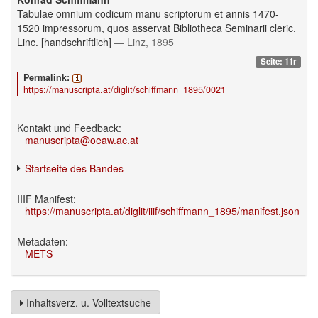
Tabulae omnium codicum manu scriptorum et annis 1470-
1520 impressorum, quos asservat Bibliotheca Seminarii cleric.
Linc. [handschriftlich]
— Linz, 1895
Seite: 11r
Permalink:
https://manuscripta.at/diglit/schiffmann_1895/0021
Kontakt und Feedback:
manuscripta@oeaw.ac.at
Startseite des Bandes
IIIF Manifest:
https://manuscripta.at/diglit/iiif/schiffmann_1895/manifest.json
Metadaten:
METS
Inhaltsverz. u. Volltextsuche