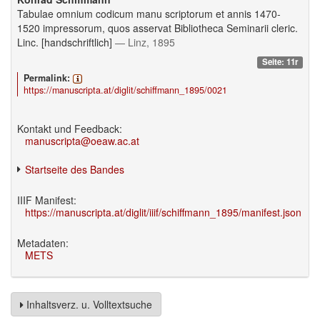
Tabulae omnium codicum manu scriptorum et annis 1470-
1520 impressorum, quos asservat Bibliotheca Seminarii cleric.
Linc. [handschriftlich]
— Linz, 1895
Seite: 11r
Permalink:
https://manuscripta.at/diglit/schiffmann_1895/0021
Kontakt und Feedback:
manuscripta@oeaw.ac.at
Startseite des Bandes
IIIF Manifest:
https://manuscripta.at/diglit/iiif/schiffmann_1895/manifest.json
Metadaten:
METS
Inhaltsverz. u. Volltextsuche