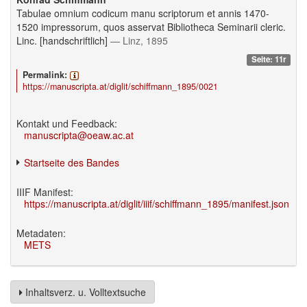
Tabulae omnium codicum manu scriptorum et annis 1470-
1520 impressorum, quos asservat Bibliotheca Seminarii cleric.
Linc. [handschriftlich]
— Linz, 1895
Seite: 11r
Permalink:
https://manuscripta.at/diglit/schiffmann_1895/0021
Kontakt und Feedback:
manuscripta@oeaw.ac.at
Startseite des Bandes
IIIF Manifest:
https://manuscripta.at/diglit/iiif/schiffmann_1895/manifest.json
Metadaten:
METS
Inhaltsverz. u. Volltextsuche