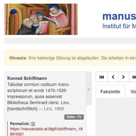
Hinweis:
Ihre bisherige Sitzung ist abgelaufen. Sie arbeiten in ei
Konrad Schiffmann
Tabulae omnium codicum manu
scriptorum et annis 1470-1520
Faksimile
Vo
impressorum, quos asservat
Bibliotheca Seminarii cleric. Linc.
[handschriftlich]
— Linz, 1895
Seite: 11r
Permalink:
https://manuscripta.at/diglit/schiffmann_18
95/0021