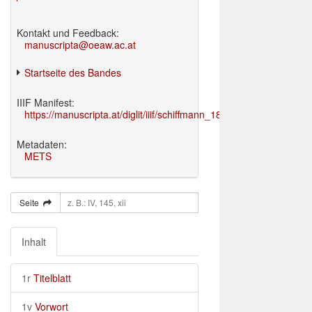
Kontakt und Feedback:
manuscripta@oeaw.ac.at
Startseite des Bandes
IIIF Manifest:
https://manuscripta.at/diglit/iiif/schiffmann_1895/manifest.json
Metadaten:
METS
Seite
Inhalt
1r
Titelblatt
1v
Vorwort