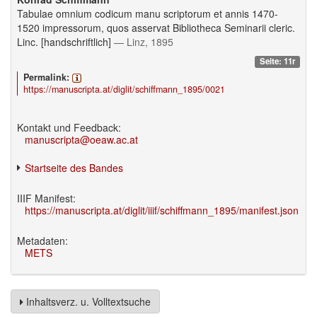
Tabulae omnium codicum manu scriptorum et annis 1470-
1520 impressorum, quos asservat Bibliotheca Seminarii cleric.
Linc. [handschriftlich]
— Linz, 1895
Seite: 11r
Permalink:
https://manuscripta.at/diglit/schiffmann_1895/0021
Kontakt und Feedback:
manuscripta@oeaw.ac.at
Startseite des Bandes
IIIF Manifest:
https://manuscripta.at/diglit/iiif/schiffmann_1895/manifest.json
Metadaten:
METS
Inhaltsverz. u. Volltextsuche