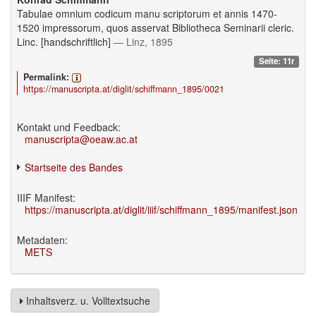
Tabulae omnium codicum manu scriptorum et annis 1470-
1520 impressorum, quos asservat Bibliotheca Seminarii cleric.
Linc. [handschriftlich]
— Linz, 1895
Seite: 11r
Permalink:
https://manuscripta.at/diglit/schiffmann_1895/0021
Kontakt und Feedback:
manuscripta@oeaw.ac.at
Startseite des Bandes
IIIF Manifest:
https://manuscripta.at/diglit/iiif/schiffmann_1895/manifest.json
Metadaten:
METS
Inhaltsverz. u. Volltextsuche