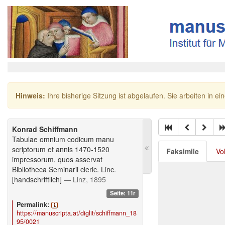
Hinweis:
Ihre bisherige Sitzung ist abgelaufen. Sie arbeiten in ei
Konrad Schiffmann
Tabulae omnium codicum manu
scriptorum et annis 1470-1520
Faksimile
Vo
impressorum, quos asservat
Bibliotheca Seminarii cleric. Linc.
[handschriftlich]
— Linz, 1895
Seite: 11r
Permalink:
https://manuscripta.at/diglit/schiffmann_18
95/0021