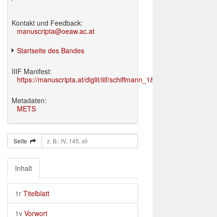
Kontakt und Feedback:
manuscripta@oeaw.ac.at
Startseite des Bandes
IIIF Manifest:
https://manuscripta.at/diglit/iiif/schiffmann_1895/manifest.json
Metadaten:
METS
Seite
Inhalt
1r
Titelblatt
1v
Vorwort