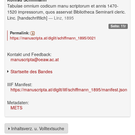
Tabulae omnium codicum manu scriptorum et annis 1470-
1520 impressorum, quos asservat Bibliotheca Seminarii cleric.
Linc. [handschriftlich]
— Linz, 1895
Seite: 11r
Permalink:
https://manuscripta.at/diglit/schiffmann_1895/0021
Kontakt und Feedback:
manuscripta@oeaw.ac.at
Startseite des Bandes
IIIF Manifest:
https://manuscripta.at/diglit/iiif/schiffmann_1895/manifest.json
Metadaten:
METS
Inhaltsverz. u. Volltextsuche