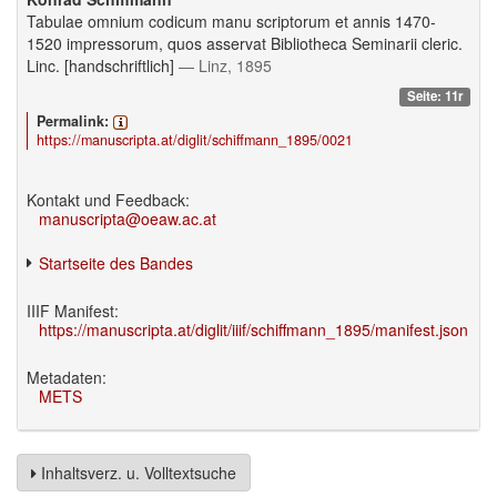
Tabulae omnium codicum manu scriptorum et annis 1470-
1520 impressorum, quos asservat Bibliotheca Seminarii cleric.
Linc. [handschriftlich]
— Linz, 1895
Seite: 11r
Permalink:
https://manuscripta.at/diglit/schiffmann_1895/0021
Kontakt und Feedback:
manuscripta@oeaw.ac.at
Startseite des Bandes
IIIF Manifest:
https://manuscripta.at/diglit/iiif/schiffmann_1895/manifest.json
Metadaten:
METS
Inhaltsverz. u. Volltextsuche