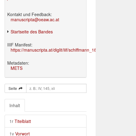
Kontakt und Feedback:
manuscripta@oeaw.ac.at
Startseite des Bandes
IIIF Manifest:
https://manuscripta.at/diglit/iiif/schiffmann_1895/manifest.json
Metadaten:
METS
Seite
Inhalt
1r
Titelblatt
1v
Vorwort