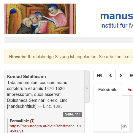
Hinweis:
Ihre bisherige Sitzung ist abgelaufen. Sie arbeiten in ei
Konrad Schiffmann
Tabulae omnium codicum manu
scriptorum et annis 1470-1520
Faksimile
Vo
impressorum, quos asservat
Bibliotheca Seminarii cleric. Linc.
[handschriftlich]
— Linz, 1895
Seite: 11r
Permalink:
https://manuscripta.at/diglit/schiffmann_18
95/0021