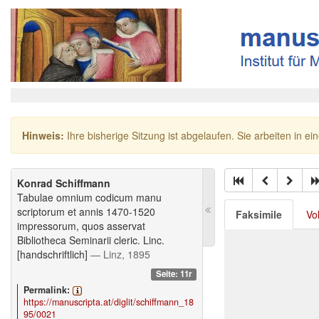
Hinweis:
Ihre bisherige Sitzung ist abgelaufen. Sie arbeiten in ei
Konrad Schiffmann
Tabulae omnium codicum manu
scriptorum et annis 1470-1520
Faksimile
Vo
impressorum, quos asservat
Bibliotheca Seminarii cleric. Linc.
[handschriftlich]
— Linz, 1895
Seite: 11r
Permalink:
https://manuscripta.at/diglit/schiffmann_18
95/0021