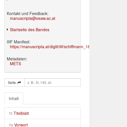
Kontakt und Feedback:
manuscripta@oeaw.ac.at
Startseite des Bandes
IIIF Manifest:
https://manuscripta.at/diglit/iiif/schiffmann_1895/manifest.json
Metadaten:
METS
Seite
Inhalt
1r
Titelblatt
1v
Vorwort