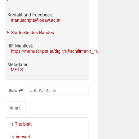
Kontakt und Feedback:
manuscripta@oeaw.ac.at
Startseite des Bandes
IIIF Manifest:
https://manuscripta.at/diglit/iiif/schiffmann_1895/manifest.json
Metadaten:
METS
Seite
Inhalt
1r
Titelblatt
1v
Vorwort