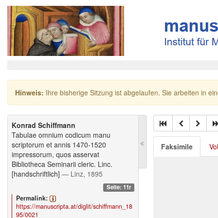
Hinweis:
Ihre bisherige Sitzung ist abgelaufen. Sie arbeiten in ei
Konrad Schiffmann
Tabulae omnium codicum manu
scriptorum et annis 1470-1520
Faksimile
Vo
impressorum, quos asservat
Bibliotheca Seminarii cleric. Linc.
[handschriftlich]
— Linz, 1895
Seite: 11r
Permalink:
https://manuscripta.at/diglit/schiffmann_18
95/0021