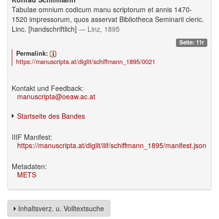
Tabulae omnium codicum manu scriptorum et annis 1470-
1520 impressorum, quos asservat Bibliotheca Seminarii cleric.
Linc. [handschriftlich]
— Linz, 1895
Seite: 11r
Permalink:
https://manuscripta.at/diglit/schiffmann_1895/0021
Kontakt und Feedback:
manuscripta@oeaw.ac.at
Startseite des Bandes
IIIF Manifest:
https://manuscripta.at/diglit/iiif/schiffmann_1895/manifest.json
Metadaten:
METS
Inhaltsverz. u. Volltextsuche