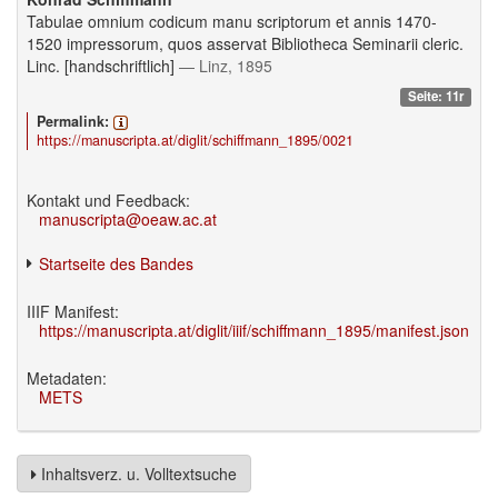
Tabulae omnium codicum manu scriptorum et annis 1470-
1520 impressorum, quos asservat Bibliotheca Seminarii cleric.
Linc. [handschriftlich]
— Linz, 1895
Seite: 11r
Permalink:
https://manuscripta.at/diglit/schiffmann_1895/0021
Kontakt und Feedback:
manuscripta@oeaw.ac.at
Startseite des Bandes
IIIF Manifest:
https://manuscripta.at/diglit/iiif/schiffmann_1895/manifest.json
Metadaten:
METS
Inhaltsverz. u. Volltextsuche