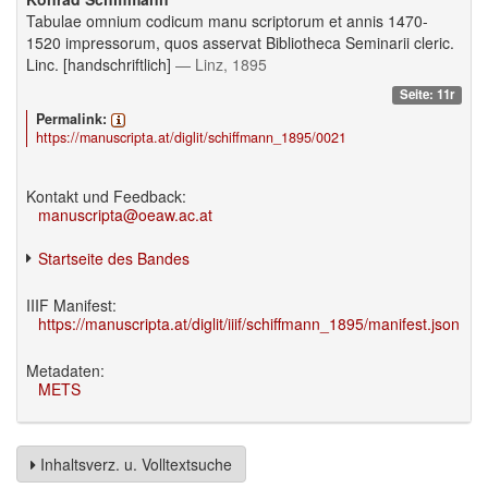
Tabulae omnium codicum manu scriptorum et annis 1470-
1520 impressorum, quos asservat Bibliotheca Seminarii cleric.
Linc. [handschriftlich]
— Linz, 1895
Seite: 11r
Permalink:
https://manuscripta.at/diglit/schiffmann_1895/0021
Kontakt und Feedback:
manuscripta@oeaw.ac.at
Startseite des Bandes
IIIF Manifest:
https://manuscripta.at/diglit/iiif/schiffmann_1895/manifest.json
Metadaten:
METS
Inhaltsverz. u. Volltextsuche