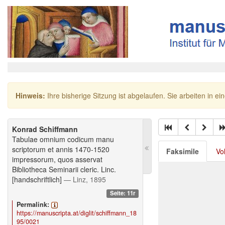
Hinweis:
Ihre bisherige Sitzung ist abgelaufen. Sie arbeiten in ei
Konrad Schiffmann
Tabulae omnium codicum manu
scriptorum et annis 1470-1520
Faksimile
Vo
impressorum, quos asservat
Bibliotheca Seminarii cleric. Linc.
[handschriftlich]
— Linz, 1895
Seite: 11r
Permalink:
https://manuscripta.at/diglit/schiffmann_18
95/0021