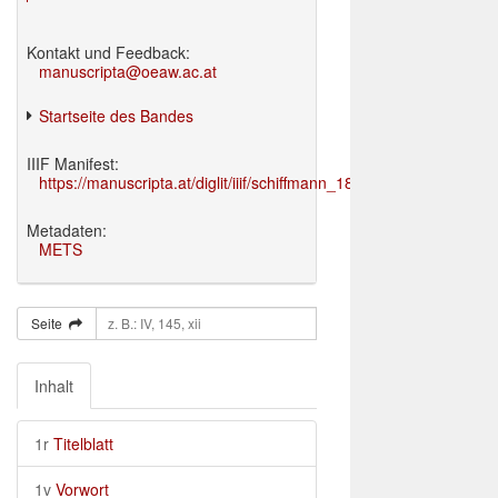
Kontakt und Feedback:
manuscripta@oeaw.ac.at
Startseite des Bandes
IIIF Manifest:
https://manuscripta.at/diglit/iiif/schiffmann_1895/manifest.json
Metadaten:
METS
Seite
Inhalt
1r
Titelblatt
1v
Vorwort