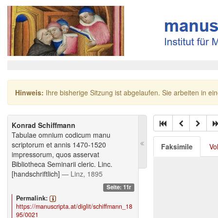
Hinweis:
Ihre bisherige Sitzung ist abgelaufen. Sie arbeiten in ei
Konrad Schiffmann
Tabulae omnium codicum manu
scriptorum et annis 1470-1520
Faksimile
Vo
impressorum, quos asservat
Bibliotheca Seminarii cleric. Linc.
[handschriftlich]
— Linz, 1895
Seite: 11r
Permalink:
https://manuscripta.at/diglit/schiffmann_18
95/0021