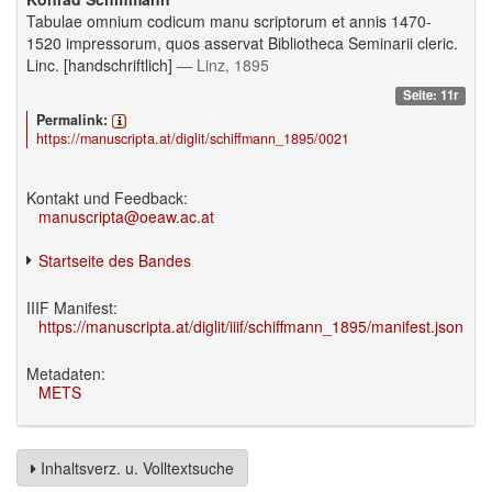
Tabulae omnium codicum manu scriptorum et annis 1470-
1520 impressorum, quos asservat Bibliotheca Seminarii cleric.
Linc. [handschriftlich]
— Linz, 1895
Seite: 11r
Permalink:
https://manuscripta.at/diglit/schiffmann_1895/0021
Kontakt und Feedback:
manuscripta@oeaw.ac.at
Startseite des Bandes
IIIF Manifest:
https://manuscripta.at/diglit/iiif/schiffmann_1895/manifest.json
Metadaten:
METS
Inhaltsverz. u. Volltextsuche