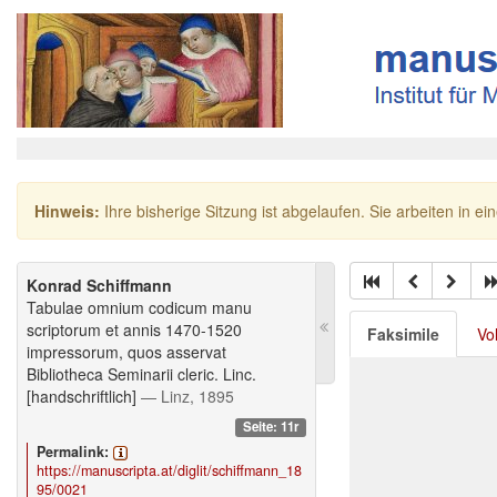
Hinweis:
Ihre bisherige Sitzung ist abgelaufen. Sie arbeiten in ei
Konrad Schiffmann
Tabulae omnium codicum manu
scriptorum et annis 1470-1520
Faksimile
Vo
impressorum, quos asservat
Bibliotheca Seminarii cleric. Linc.
[handschriftlich]
— Linz, 1895
Seite: 11r
Permalink:
https://manuscripta.at/diglit/schiffmann_18
95/0021