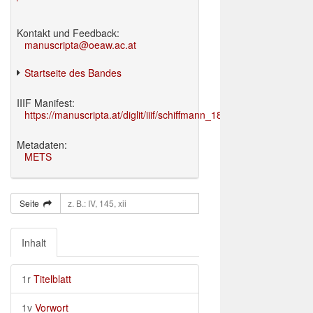
Kontakt und Feedback:
manuscripta@oeaw.ac.at
Startseite des Bandes
IIIF Manifest:
https://manuscripta.at/diglit/iiif/schiffmann_1895/manifest.json
Metadaten:
METS
Seite
Inhalt
1r
Titelblatt
1v
Vorwort