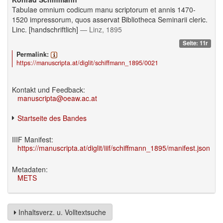
Tabulae omnium codicum manu scriptorum et annis 1470-
1520 impressorum, quos asservat Bibliotheca Seminarii cleric.
Linc. [handschriftlich]
— Linz, 1895
Seite: 11r
Permalink:
https://manuscripta.at/diglit/schiffmann_1895/0021
Kontakt und Feedback:
manuscripta@oeaw.ac.at
Startseite des Bandes
IIIF Manifest:
https://manuscripta.at/diglit/iiif/schiffmann_1895/manifest.json
Metadaten:
METS
Inhaltsverz. u. Volltextsuche