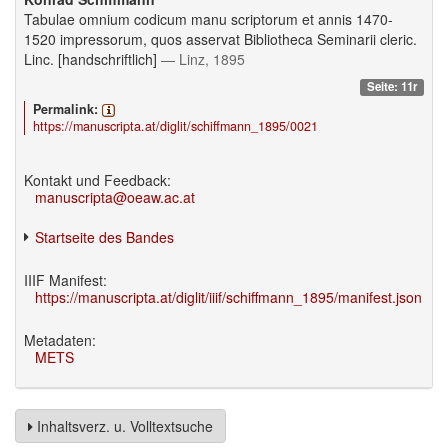
Tabulae omnium codicum manu scriptorum et annis 1470-
1520 impressorum, quos asservat Bibliotheca Seminarii cleric.
Linc. [handschriftlich]
— Linz, 1895
Seite: 11r
Permalink:
https://manuscripta.at/diglit/schiffmann_1895/0021
Kontakt und Feedback:
manuscripta@oeaw.ac.at
Startseite des Bandes
IIIF Manifest:
https://manuscripta.at/diglit/iiif/schiffmann_1895/manifest.json
Metadaten:
METS
Inhaltsverz. u. Volltextsuche