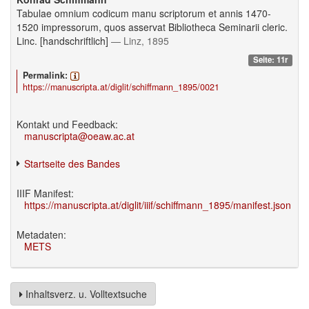
Tabulae omnium codicum manu scriptorum et annis 1470-
1520 impressorum, quos asservat Bibliotheca Seminarii cleric.
Linc. [handschriftlich]
— Linz, 1895
Seite: 11r
Permalink:
https://manuscripta.at/diglit/schiffmann_1895/0021
Kontakt und Feedback:
manuscripta@oeaw.ac.at
Startseite des Bandes
IIIF Manifest:
https://manuscripta.at/diglit/iiif/schiffmann_1895/manifest.json
Metadaten:
METS
Inhaltsverz. u. Volltextsuche