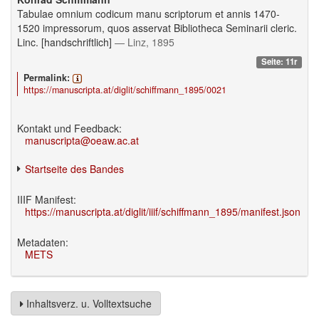
Tabulae omnium codicum manu scriptorum et annis 1470-
1520 impressorum, quos asservat Bibliotheca Seminarii cleric.
Linc. [handschriftlich]
— Linz, 1895
Seite: 11r
Permalink:
https://manuscripta.at/diglit/schiffmann_1895/0021
Kontakt und Feedback:
manuscripta@oeaw.ac.at
Startseite des Bandes
IIIF Manifest:
https://manuscripta.at/diglit/iiif/schiffmann_1895/manifest.json
Metadaten:
METS
Inhaltsverz. u. Volltextsuche