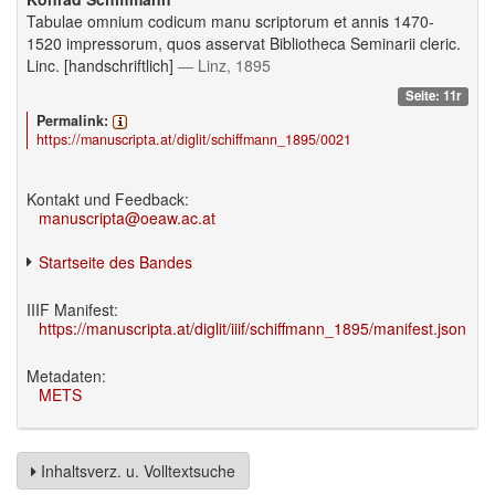
Tabulae omnium codicum manu scriptorum et annis 1470-
1520 impressorum, quos asservat Bibliotheca Seminarii cleric.
Linc. [handschriftlich]
— Linz, 1895
Seite: 11r
Permalink:
https://manuscripta.at/diglit/schiffmann_1895/0021
Kontakt und Feedback:
manuscripta@oeaw.ac.at
Startseite des Bandes
IIIF Manifest:
https://manuscripta.at/diglit/iiif/schiffmann_1895/manifest.json
Metadaten:
METS
Inhaltsverz. u. Volltextsuche