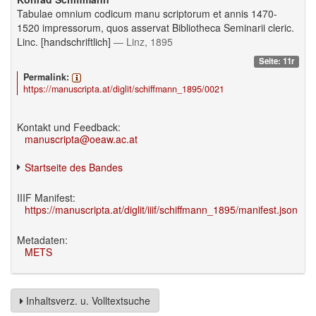
Tabulae omnium codicum manu scriptorum et annis 1470-
1520 impressorum, quos asservat Bibliotheca Seminarii cleric.
Linc. [handschriftlich]
— Linz, 1895
Seite: 11r
Permalink:
https://manuscripta.at/diglit/schiffmann_1895/0021
Kontakt und Feedback:
manuscripta@oeaw.ac.at
Startseite des Bandes
IIIF Manifest:
https://manuscripta.at/diglit/iiif/schiffmann_1895/manifest.json
Metadaten:
METS
Inhaltsverz. u. Volltextsuche