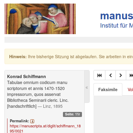
Hinweis:
Ihre bisherige Sitzung ist abgelaufen. Sie arbeiten in ei
Konrad Schiffmann
Tabulae omnium codicum manu
scriptorum et annis 1470-1520
Faksimile
Vo
impressorum, quos asservat
Bibliotheca Seminarii cleric. Linc.
[handschriftlich]
— Linz, 1895
Seite: 11r
Permalink:
https://manuscripta.at/diglit/schiffmann_18
95/0021