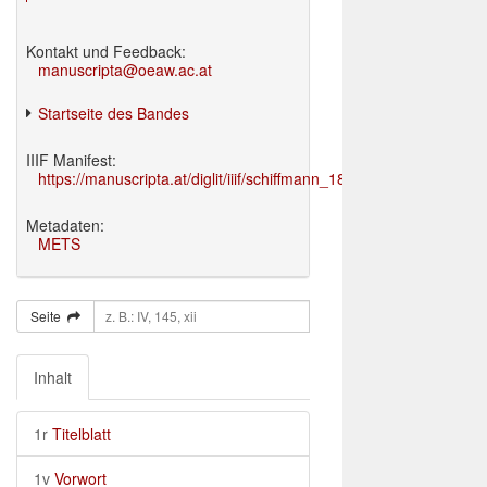
Kontakt und Feedback:
manuscripta@oeaw.ac.at
Startseite des Bandes
IIIF Manifest:
https://manuscripta.at/diglit/iiif/schiffmann_1895/manifest.json
Metadaten:
METS
Seite
Inhalt
1r
Titelblatt
1v
Vorwort