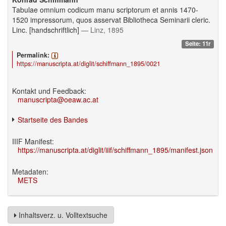
Tabulae omnium codicum manu scriptorum et annis 1470-
1520 impressorum, quos asservat Bibliotheca Seminarii cleric.
Linc. [handschriftlich]
— Linz, 1895
Seite: 11r
Permalink:
https://manuscripta.at/diglit/schiffmann_1895/0021
Kontakt und Feedback:
manuscripta@oeaw.ac.at
Startseite des Bandes
IIIF Manifest:
https://manuscripta.at/diglit/iiif/schiffmann_1895/manifest.json
Metadaten:
METS
Inhaltsverz. u. Volltextsuche