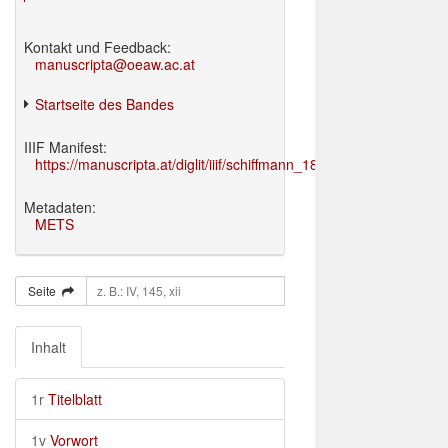
Kontakt und Feedback:
manuscripta@oeaw.ac.at
Startseite des Bandes
IIIF Manifest:
https://manuscripta.at/diglit/iiif/schiffmann_1895/manifest.json
Metadaten:
METS
Seite
Inhalt
1r
Titelblatt
1v
Vorwort