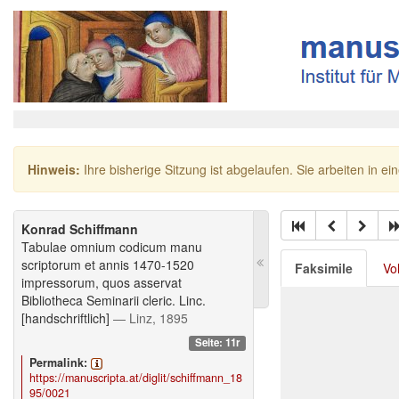
Hinweis:
Ihre bisherige Sitzung ist abgelaufen. Sie arbeiten in ei
Konrad Schiffmann
Tabulae omnium codicum manu
scriptorum et annis 1470-1520
Faksimile
Vo
impressorum, quos asservat
Bibliotheca Seminarii cleric. Linc.
[handschriftlich]
— Linz, 1895
Seite: 11r
Permalink:
https://manuscripta.at/diglit/schiffmann_18
95/0021