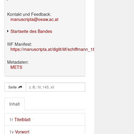
Kontakt und Feedback:
manuscripta@oeaw.ac.at
Startseite des Bandes
IIIF Manifest:
https://manuscripta.at/diglit/iiif/schiffmann_1895/manifest.json
Metadaten:
METS
Seite
Inhalt
1r
Titelblatt
1v
Vorwort