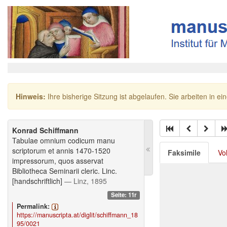
Hinweis:
Ihre bisherige Sitzung ist abgelaufen. Sie arbeiten in ei
Konrad Schiffmann
Tabulae omnium codicum manu
scriptorum et annis 1470-1520
Faksimile
Vo
impressorum, quos asservat
Bibliotheca Seminarii cleric. Linc.
[handschriftlich]
— Linz, 1895
Seite: 11r
Permalink:
https://manuscripta.at/diglit/schiffmann_18
95/0021