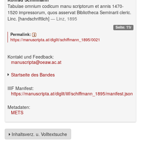
Tabulae omnium codicum manu scriptorum et annis 1470-
1520 impressorum, quos asservat Bibliotheca Seminarii cleric.
Linc. [handschriftlich]
— Linz, 1895
Seite: 11r
Permalink:
https://manuscripta.at/diglit/schiffmann_1895/0021
Kontakt und Feedback:
manuscripta@oeaw.ac.at
Startseite des Bandes
IIIF Manifest:
https://manuscripta.at/diglit/iiif/schiffmann_1895/manifest.json
Metadaten:
METS
Inhaltsverz. u. Volltextsuche