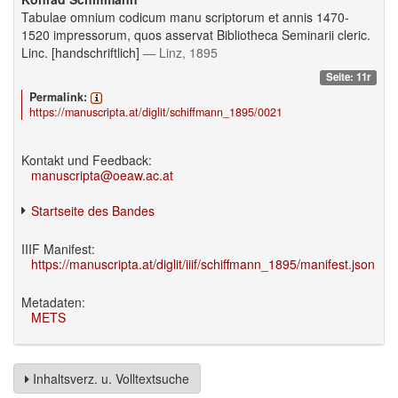
Tabulae omnium codicum manu scriptorum et annis 1470-
1520 impressorum, quos asservat Bibliotheca Seminarii cleric.
Linc. [handschriftlich]
— Linz, 1895
Seite: 11r
Permalink:
https://manuscripta.at/diglit/schiffmann_1895/0021
Kontakt und Feedback:
manuscripta@oeaw.ac.at
Startseite des Bandes
IIIF Manifest:
https://manuscripta.at/diglit/iiif/schiffmann_1895/manifest.json
Metadaten:
METS
Inhaltsverz. u. Volltextsuche