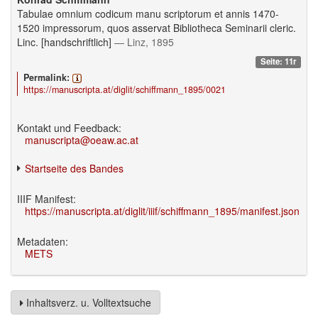
Tabulae omnium codicum manu scriptorum et annis 1470-
1520 impressorum, quos asservat Bibliotheca Seminarii cleric.
Linc. [handschriftlich]
— Linz, 1895
Seite: 11r
Permalink:
https://manuscripta.at/diglit/schiffmann_1895/0021
Kontakt und Feedback:
manuscripta@oeaw.ac.at
Startseite des Bandes
IIIF Manifest:
https://manuscripta.at/diglit/iiif/schiffmann_1895/manifest.json
Metadaten:
METS
Inhaltsverz. u. Volltextsuche