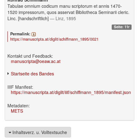
Tabulae omnium codicum manu scriptorum et annis 1470-
1520 impressorum, quos asservat Bibliotheca Seminarii cleric.
Linc. [handschriftlich]
— Linz, 1895
Seite: 11r
Permalink:
https://manuscripta.at/diglit/schiffmann_1895/0021
Kontakt und Feedback:
manuscripta@oeaw.ac.at
Startseite des Bandes
IIIF Manifest:
https://manuscripta.at/diglit/iiif/schiffmann_1895/manifest.json
Metadaten:
METS
Inhaltsverz. u. Volltextsuche