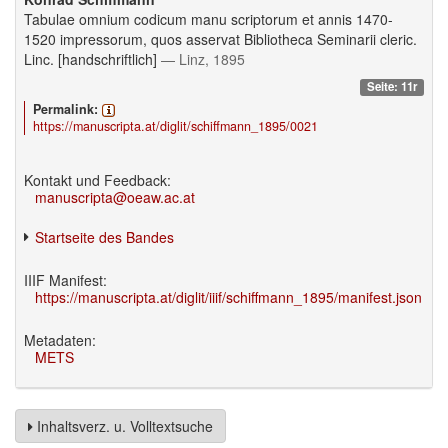
Tabulae omnium codicum manu scriptorum et annis 1470-
1520 impressorum, quos asservat Bibliotheca Seminarii cleric.
Linc. [handschriftlich]
— Linz, 1895
Seite: 11r
Permalink:
https://manuscripta.at/diglit/schiffmann_1895/0021
Kontakt und Feedback:
manuscripta@oeaw.ac.at
Startseite des Bandes
IIIF Manifest:
https://manuscripta.at/diglit/iiif/schiffmann_1895/manifest.json
Metadaten:
METS
Inhaltsverz. u. Volltextsuche