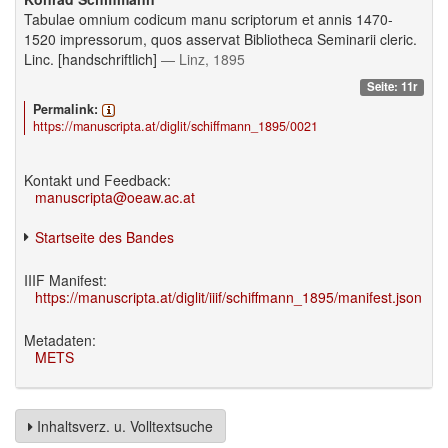
Tabulae omnium codicum manu scriptorum et annis 1470-
1520 impressorum, quos asservat Bibliotheca Seminarii cleric.
Linc. [handschriftlich]
— Linz, 1895
Seite: 11r
Permalink:
https://manuscripta.at/diglit/schiffmann_1895/0021
Kontakt und Feedback:
manuscripta@oeaw.ac.at
Startseite des Bandes
IIIF Manifest:
https://manuscripta.at/diglit/iiif/schiffmann_1895/manifest.json
Metadaten:
METS
Inhaltsverz. u. Volltextsuche