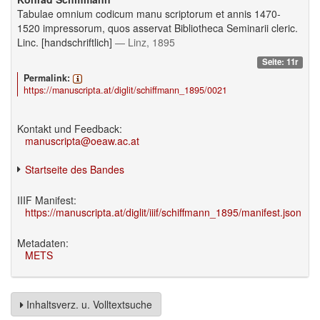
Tabulae omnium codicum manu scriptorum et annis 1470-
1520 impressorum, quos asservat Bibliotheca Seminarii cleric.
Linc. [handschriftlich]
— Linz, 1895
Seite: 11r
Permalink:
https://manuscripta.at/diglit/schiffmann_1895/0021
Kontakt und Feedback:
manuscripta@oeaw.ac.at
Startseite des Bandes
IIIF Manifest:
https://manuscripta.at/diglit/iiif/schiffmann_1895/manifest.json
Metadaten:
METS
Inhaltsverz. u. Volltextsuche