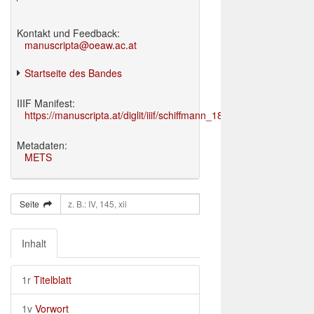
Kontakt und Feedback:
manuscripta@oeaw.ac.at
Startseite des Bandes
IIIF Manifest:
https://manuscripta.at/diglit/iiif/schiffmann_1895/manifest.json
Metadaten:
METS
Seite
Inhalt
1r
Titelblatt
1v
Vorwort