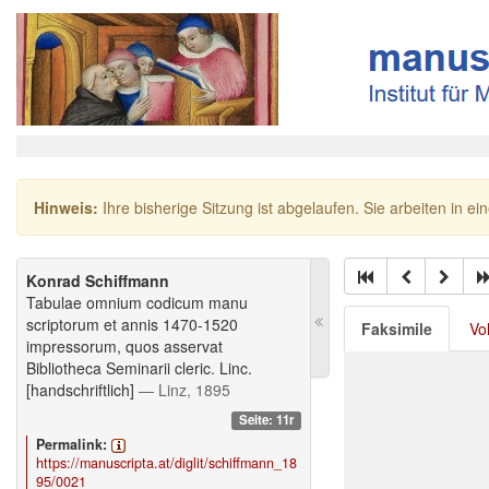
Hinweis:
Ihre bisherige Sitzung ist abgelaufen. Sie arbeiten in ei
Konrad Schiffmann
Tabulae omnium codicum manu
scriptorum et annis 1470-1520
Faksimile
Vo
impressorum, quos asservat
Bibliotheca Seminarii cleric. Linc.
[handschriftlich]
— Linz, 1895
Seite: 11r
Permalink:
https://manuscripta.at/diglit/schiffmann_18
95/0021