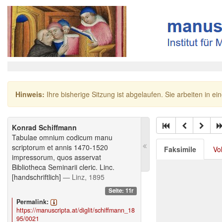
Hinweis:
Ihre bisherige Sitzung ist abgelaufen. Sie arbeiten in ei
Konrad Schiffmann
Tabulae omnium codicum manu
scriptorum et annis 1470-1520
Faksimile
Vo
impressorum, quos asservat
Bibliotheca Seminarii cleric. Linc.
[handschriftlich]
— Linz, 1895
Seite: 11r
Permalink:
https://manuscripta.at/diglit/schiffmann_18
95/0021