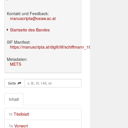
Kontakt und Feedback:
manuscripta@oeaw.ac.at
Startseite des Bandes
IIIF Manifest:
https://manuscripta.at/diglit/iiif/schiffmann_1895/manifest.json
Metadaten:
METS
Seite
Inhalt
1r
Titelblatt
1v
Vorwort