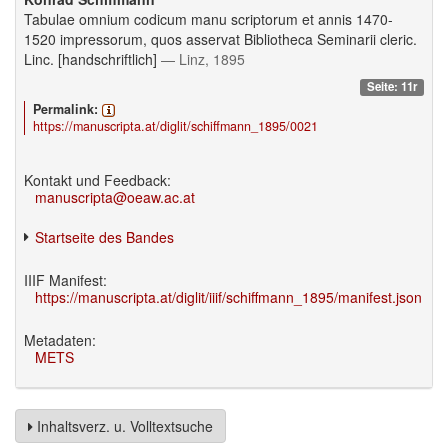
Tabulae omnium codicum manu scriptorum et annis 1470-
1520 impressorum, quos asservat Bibliotheca Seminarii cleric.
Linc. [handschriftlich]
— Linz, 1895
Seite: 11r
Permalink:
https://manuscripta.at/diglit/schiffmann_1895/0021
Kontakt und Feedback:
manuscripta@oeaw.ac.at
Startseite des Bandes
IIIF Manifest:
https://manuscripta.at/diglit/iiif/schiffmann_1895/manifest.json
Metadaten:
METS
Inhaltsverz. u. Volltextsuche