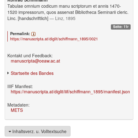
Tabulae omnium codicum manu scriptorum et annis 1470-
1520 impressorum, quos asservat Bibliotheca Seminarii cleric.
Linc. [handschriftlich]
— Linz, 1895
Seite: 11r
Permalink:
https://manuscripta.at/diglit/schiffmann_1895/0021
Kontakt und Feedback:
manuscripta@oeaw.ac.at
Startseite des Bandes
IIIF Manifest:
https://manuscripta.at/diglit/iiif/schiffmann_1895/manifest.json
Metadaten:
METS
Inhaltsverz. u. Volltextsuche