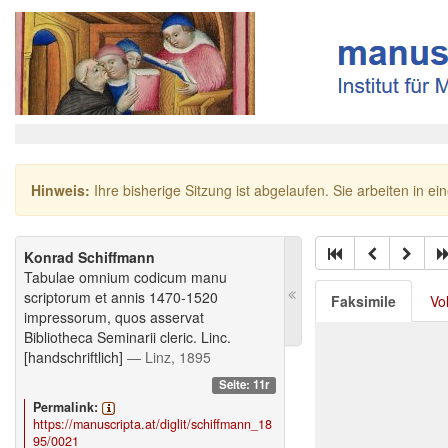
Hinweis:
Ihre bisherige Sitzung ist abgelaufen. Sie arbeiten in ei
Konrad Schiffmann
Tabulae omnium codicum manu
scriptorum et annis 1470-1520
Faksimile
Vo
impressorum, quos asservat
Bibliotheca Seminarii cleric. Linc.
[handschriftlich]
— Linz, 1895
Seite: 11r
Permalink:
https://manuscripta.at/diglit/schiffmann_18
95/0021