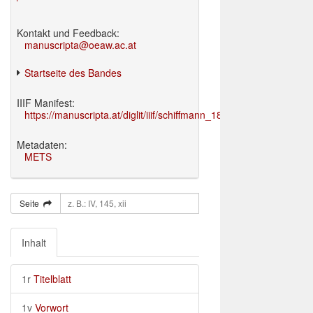
Kontakt und Feedback:
manuscripta@oeaw.ac.at
Startseite des Bandes
IIIF Manifest:
https://manuscripta.at/diglit/iiif/schiffmann_1895/manifest.json
Metadaten:
METS
Seite
Inhalt
1r
Titelblatt
1v
Vorwort