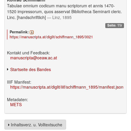
Tabulae omnium codicum manu scriptorum et annis 1470-
1520 impressorum, quos asservat Bibliotheca Seminarii cleric.
Linc. [handschriftlich]
— Linz, 1895
Seite: 11r
Permalink:
https://manuscripta.at/diglit/schiffmann_1895/0021
Kontakt und Feedback:
manuscripta@oeaw.ac.at
Startseite des Bandes
IIIF Manifest:
https://manuscripta.at/diglit/iiif/schiffmann_1895/manifest.json
Metadaten:
METS
Inhaltsverz. u. Volltextsuche