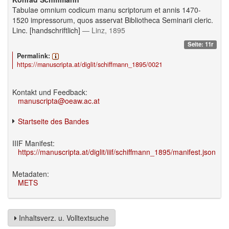
Tabulae omnium codicum manu scriptorum et annis 1470-
1520 impressorum, quos asservat Bibliotheca Seminarii cleric.
Linc. [handschriftlich]
— Linz, 1895
Seite: 11r
Permalink:
https://manuscripta.at/diglit/schiffmann_1895/0021
Kontakt und Feedback:
manuscripta@oeaw.ac.at
Startseite des Bandes
IIIF Manifest:
https://manuscripta.at/diglit/iiif/schiffmann_1895/manifest.json
Metadaten:
METS
Inhaltsverz. u. Volltextsuche