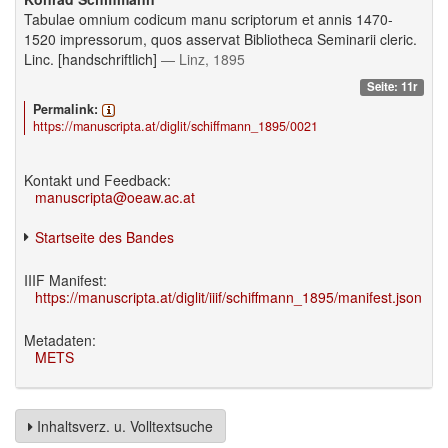
Tabulae omnium codicum manu scriptorum et annis 1470-
1520 impressorum, quos asservat Bibliotheca Seminarii cleric.
Linc. [handschriftlich]
— Linz, 1895
Seite: 11r
Permalink:
https://manuscripta.at/diglit/schiffmann_1895/0021
Kontakt und Feedback:
manuscripta@oeaw.ac.at
Startseite des Bandes
IIIF Manifest:
https://manuscripta.at/diglit/iiif/schiffmann_1895/manifest.json
Metadaten:
METS
Inhaltsverz. u. Volltextsuche