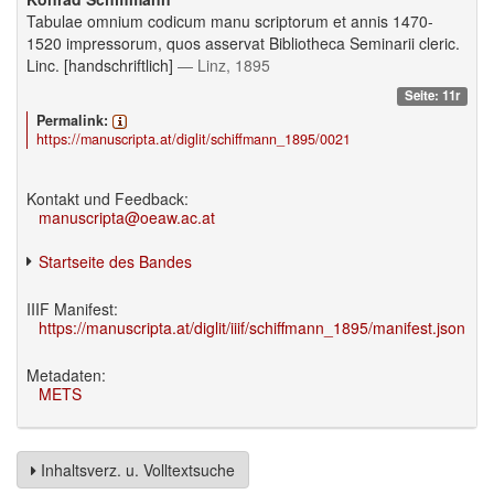
Tabulae omnium codicum manu scriptorum et annis 1470-
1520 impressorum, quos asservat Bibliotheca Seminarii cleric.
Linc. [handschriftlich]
— Linz, 1895
Seite: 11r
Permalink:
https://manuscripta.at/diglit/schiffmann_1895/0021
Kontakt und Feedback:
manuscripta@oeaw.ac.at
Startseite des Bandes
IIIF Manifest:
https://manuscripta.at/diglit/iiif/schiffmann_1895/manifest.json
Metadaten:
METS
Inhaltsverz. u. Volltextsuche