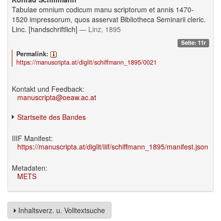
Tabulae omnium codicum manu scriptorum et annis 1470-
1520 impressorum, quos asservat Bibliotheca Seminarii cleric.
Linc. [handschriftlich]
— Linz, 1895
Seite: 11r
Permalink:
https://manuscripta.at/diglit/schiffmann_1895/0021
Kontakt und Feedback:
manuscripta@oeaw.ac.at
Startseite des Bandes
IIIF Manifest:
https://manuscripta.at/diglit/iiif/schiffmann_1895/manifest.json
Metadaten:
METS
Inhaltsverz. u. Volltextsuche